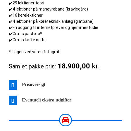
✔️29 lektioner teori
✔️4 lektioner på manøvrebane (kravlegård)
✔️16 kørelektioner
✔️4 lektioner på køreteknisk anlæg (glatbane)
✔️Fri adgang til internetprøver og hjemmestudie
✔️Gratis pasfoto*
✔️Gratis kaffe og te
* Tages ved vores fotograf
18.900,00
kr.
Samlet pakke pris:
Prisoversigt
Eventuelt ekstra udgifter