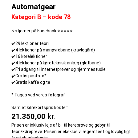
Automatgear
Kategori B – kode 78
5 stjerner på Facebook ⭐⭐⭐⭐⭐
✔️29 lektioner teori
✔️4 lektioner på manøvrebane (kravlegård)
✔️16 kørelektioner
✔️4 lektioner på køreteknisk anlæg (glatbane)
✔️Fri adgang til internetprøver og hjemmestudie
✔️Gratis pasfoto*
✔️Gratis kaffe og te
* Tages ved vores fotograf
Samlet kørekortspris koster:
21.350,00
kr.
Prisen er inklusiv leje af bil til køreprøve og gebyr til
teori/køreprøve. Prisen er eksklusiv lægeattest og lovpligtigt