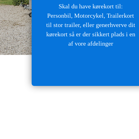
Skal du have kørekort til:
Personbil, Motorcykel,
Trailerkort
til stor trailer, eller generhverve dit
kørekort så er der sikkert plads i en
af vore afdelinger