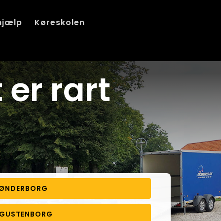
hjælp
Køreskolen
 er rart
SØNDERBORG
AUGUSTENBORG