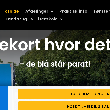
Forside
Afdelinger
Praktisk info
Første
Landbrug- & Efterskole
rekort
hvor det
– de blå står parat!
HOLDTILMELDING I 
HOLDTILMELDING I 