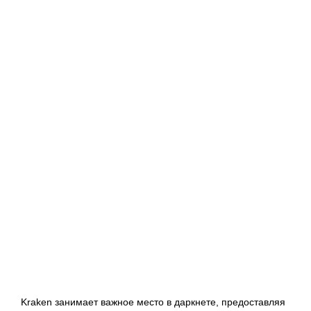
платформе
Kraken
–
Kraken в
сети
Даркнет
Kraken занимает важное место в даркнете, предоставляя