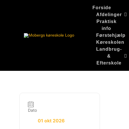
Skip
Forside
to
Afdelinger
content
Praktisk
info
Førstehjælp
Køreskolen
Landbrug-
&
Efterskole
Dato
01 okt 2026