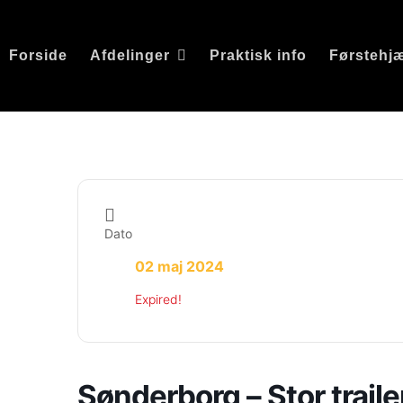
Forside
Afdelinger
Praktisk info
Førstehj
Dato
02 maj 2024
Expired!
Sønderborg – Stor trail