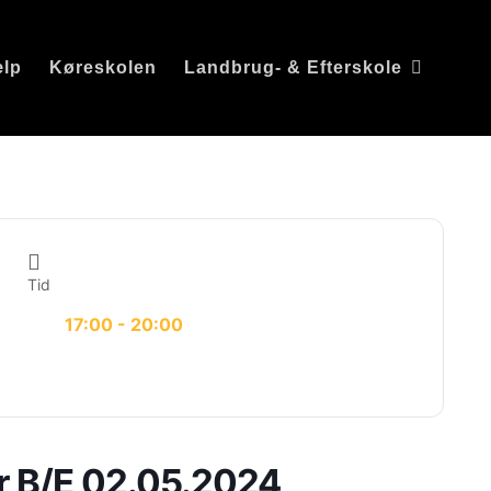
ælp
Køreskolen
Landbrug- & Efterskole
Tid
17:00 - 20:00
er B/E 02.05.2024