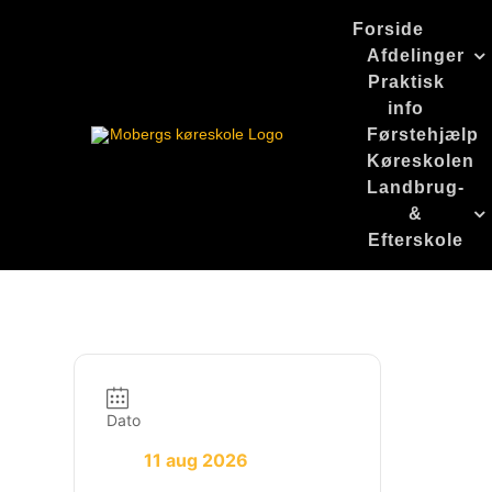
Skip
Forside
to
Afdelinger
content
Praktisk
info
Førstehjælp
Køreskolen
Landbrug-
&
Efterskole
Dato
11 aug 2026