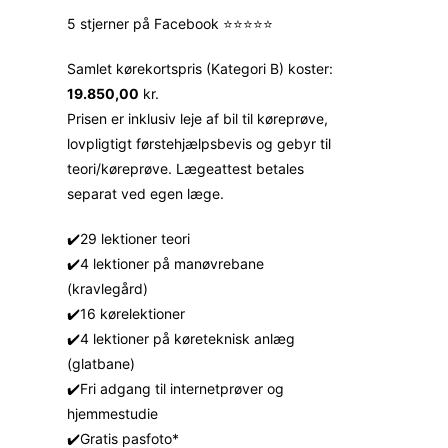
5 stjerner på Facebook ⭐⭐⭐⭐⭐
Samlet kørekortspris (Kategori B) koster:
19.850,00
kr.
Prisen er inklusiv leje af bil til køreprøve,
lovpligtigt førstehjælpsbevis og gebyr til
teori/køreprøve. Lægeattest betales
separat ved egen læge.
✔️29 lektioner teori
✔️4 lektioner på manøvrebane
(kravlegård)
✔️16 kørelektioner
✔️4 lektioner på køreteknisk anlæg
(glatbane)
✔️Fri adgang til internetprøver og
hjemmestudie
✔️Gratis pasfoto*