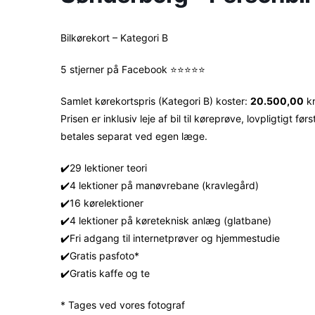
Bilkørekort – Kategori B
5 stjerner på Facebook ⭐⭐⭐⭐⭐
Samlet kørekortspris (Kategori B) koster:
20.500,00
kr
Prisen er inklusiv leje af bil til køreprøve, lovpligtigt 
betales separat ved egen læge.
✔️29 lektioner teori
✔️4 lektioner på manøvrebane (kravlegård)
✔️16 kørelektioner
✔️4 lektioner på køreteknisk anlæg (glatbane)
✔️Fri adgang til internetprøver og hjemmestudie
✔️Gratis pasfoto*
✔️Gratis kaffe og te
* Tages ved vores fotograf