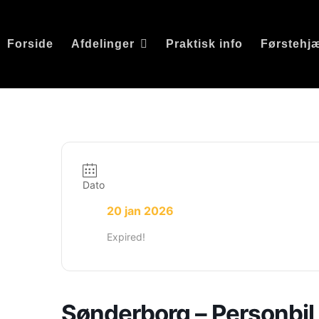
Forside
Afdelinger
Praktisk info
Førstehj
Dato
20 jan 2026
Expired!
Sønderborg – Personbil