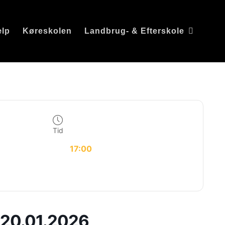
ælp
Køreskolen
Landbrug- & Efterskole
Tid
17:00
 20.01.2026