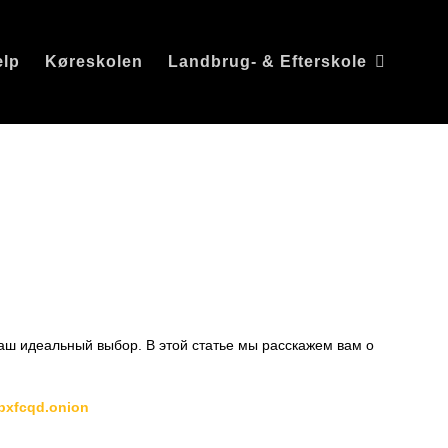
ælp
Køreskolen
Landbrug- & Efterskole
уть в
аш идеальный выбор. В этой статье мы расскажем вам о
bxfcqd.onion