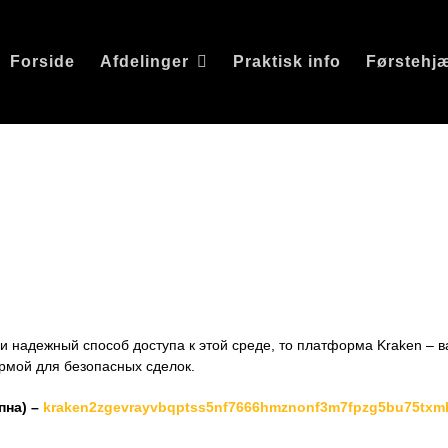
Forside
Afdelinger
Praktisk info
Førstehj
raken: Ваш п
даркнет
и надежный способ доступа к этой среде, то платформа Kraken – в
ормой для безопасных сделок.
пна) –
kraken2zgevrayvbqptss5nf7666hmznonf3m7fpzg5bu75txm