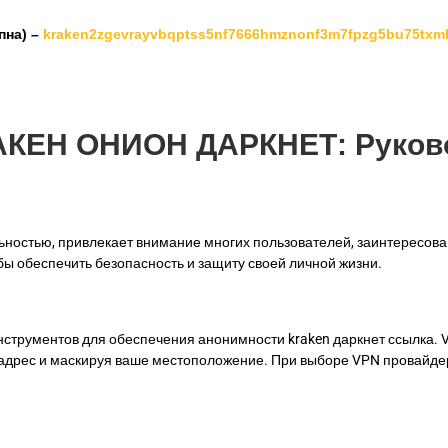
пна) –
kraken2zgevrayvbqptss5nf7666hmznonf3m7fpzg5bu75txm
АКЕН ОНИОН ДАРКНЕТ: Руково
ьностью, привлекает внимание многих пользователей, заинтересова
бы обеспечить безопасность и защиту своей личной жизни.
 инструментов для обеспечения анонимности kraken даркнет ссылка
дрес и маскируя ваше местоположение. При выборе VPN провайдера 