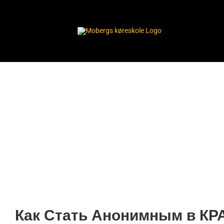
Skip
to
content
Как Стать 
ДАРКНЕТ СС
Новичков?
Как Стать Анонимным в КР