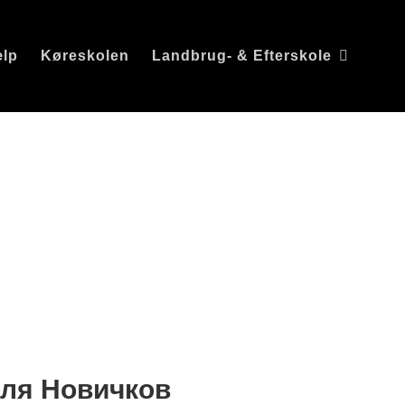
ælp
Køreskolen
Landbrug- & Efterskole
 КРАКЕН
дство для
ля Новичков