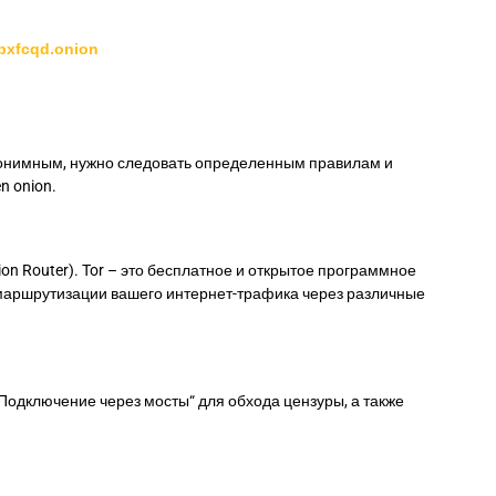
bxfcqd.onion
анонимным, нужно следовать определенным правилам и
n onion.
n Router). Tor – это бесплатное и открытое программное
м маршрутизации вашего интернет-трафика через различные
Подключение через мосты“ для обхода цензуры, а также