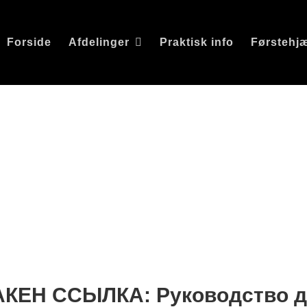
Forside
Afdelinger
Praktisk info
Førstehj
Анонимным НА
ЫЛКА: Руково
АКЕН ССЫЛКА: Руководство д