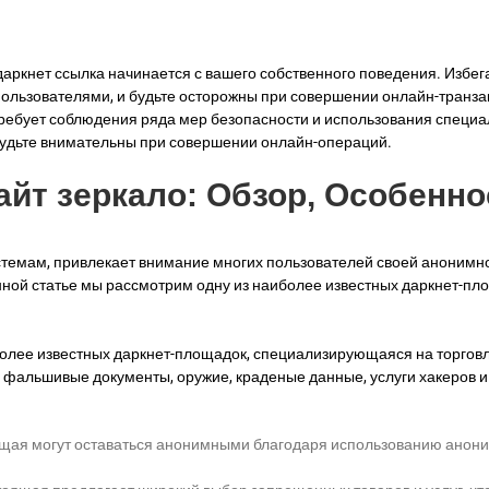
даркнет ссылка начинается с вашего собственного поведения. Избе
 пользователями, и будьте осторожны при совершении онлайн-транза
требует соблюдения ряда мер безопасности и использования специа
удьте внимательны при совершении онлайн-операций.
айт зеркало: Обзор, Особенно
темам, привлекает внимание многих пользователей своей анонимност
ной статье мы рассмотрим одну из наиболее известных даркнет-пло
иболее известных даркнет-площадок, специализирующаяся на торго
 фальшивые документы, оружие, краденые данные, услуги хакеров и
ящая могут оставаться анонимными благодаря использованию анони