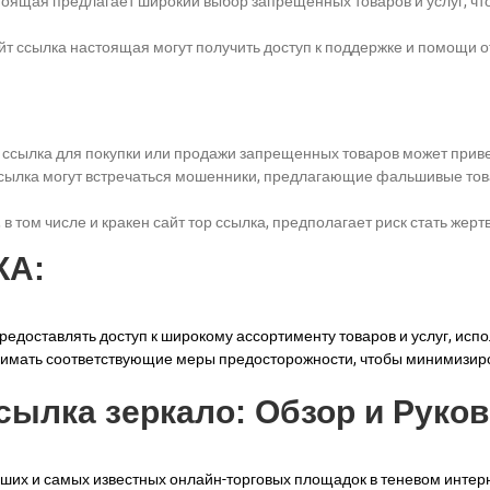
стоящая предлагает широкий выбор запрещенных товаров и услуг, чт
йт ссылка настоящая могут получить доступ к поддержке и помощи 
р ссылка для покупки или продажи запрещенных товаров может прив
 ссылка могут встречаться мошенники, предлагающие фальшивые тов
в том числе и кракен сайт тор ссылка, предполагает риск стать же
КА:
предоставлять доступ к широкому ассортименту товаров и услуг, ис
имать соответствующие меры предосторожности, чтобы минимизиро
сылка зеркало: Обзор и Руко
йших и самых известных онлайн-торговых площадок в теневом интер