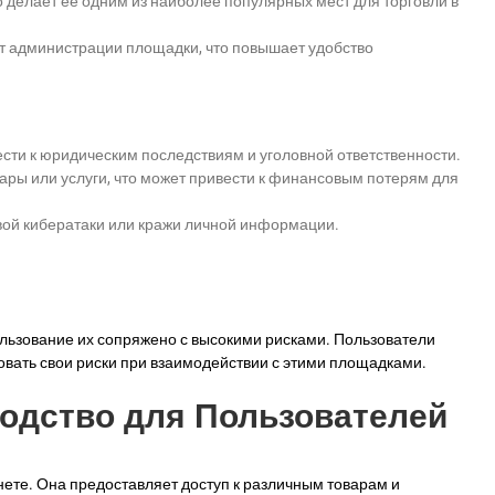
о делает ее одним из наиболее популярных мест для торговли в
от администрации площадки, что повышает удобство
ести к юридическим последствиям и уголовной ответственности.
ары или услуги, что может привести к финансовым потерям для
ртвой кибератаки или кражи личной информации.
пользование их сопряжено с высокими рисками. Пользователи
вать свои риски при взаимодействии с этими площадками.
водство для Пользователей
нете. Она предоставляет доступ к различным товарам и