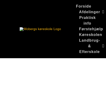
Skip
Forside
to
Afdelinger
content
Praktisk
info
Førstehjælp
Køreskolen
Landbrug-
&
Efterskole
Кракен
даркнет