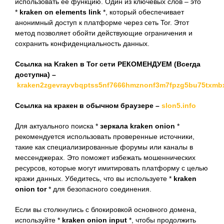
использовать ее функцию. Один из ключевых слов – это
*
kraken on elements link
*, который обеспечивает
анонимный доступ к платформе через сеть Tor. Этот
метод позволяет обойти действующие ограничения и
сохранить конфиденциальность данных.
Ссылка на Kraken в Tor сети РЕКОМЕНДУЕМ (Всегда
доступна) –
kraken2zgevrayvbqptss5nf7666hmznonf3m7fpzg5bu75txmb
Ссылка на кракен в обычном браузере –
slon5.info
Для актуального поиска *
зеркала kraken onion
*
рекомендуется использовать проверенные источники,
такие как специализированные форумы или каналы в
мессенджерах. Это поможет избежать мошеннических
ресурсов, которые могут имитировать платформу с целью
кражи данных. Убедитесь, что вы используете *
kraken
onion tor
* для безопасного соединения.
Если вы столкнулись с блокировкой основного домена,
используйте *
kraken onion input
*, чтобы продолжить