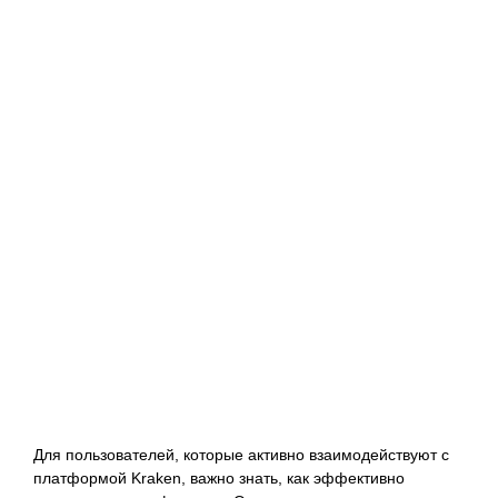
маркет и
его луковое
зеркало
для
доступа
Для пользователей, которые активно взаимодействуют с
платформой Kraken, важно знать, как эффективно