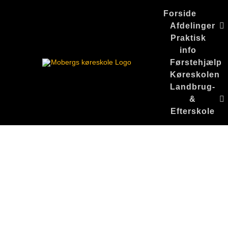
Skip
Forside
to
Afdelinger
content
Praktisk
info
Førstehjælp
Køreskolen
Landbrug-
&
Efterskole
Официальн
сайт Кракен